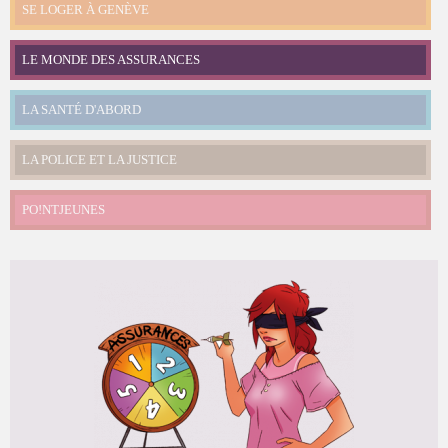
SE LOGER À GENÈVE
LE MONDE DES ASSURANCES
LA SANTÉ D'ABORD
LA POLICE ET LA JUSTICE
PO!NTJEUNES