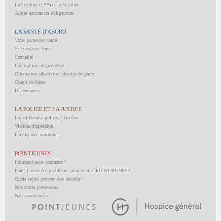
Le 2e pilier (LPP) et le 3e pilier
Autres assurances obligatoires
LA SANTÉ D'ABORD
Votre partenaire santé
Soignez vos dents
Sexualité
Interruption de grossesse
Orientation affective et identité de genre
Coups de blues
Dépendances
LA POLICE ET LA JUSTICE
Les différentes polices à Genève
Victime d'agression
L'assistance juridique
PO!NTJEUNES
Pourquoi nous contacter ?
Faut-il avoir des problèmes pour venir à PO!NTJEUNES?
Quels sujets peuvent être abordés?
Nos autres prestations
Nos coordonnées