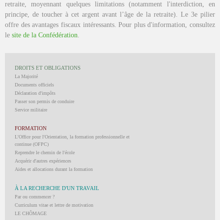
retraite, moyennant quelques limitations (notamment l'interdiction, en
principe, de toucher à cet argent avant l’âge de la retraite). Le 3e pilier
offre des avantages fiscaux intéressants. Pour plus d'information, consultez
le
site de la Confédération
.
DROITS ET OBLIGATIONS
La Majorité
Documents officiels
Déclaration d'impôts
Passer son permis de conduire
Service militaire
FORMATION
L'Office pour l'Orientation, la formation professionnelle et
continue (OFPC)
Reprendre le chemin de l'école
Acquérir d'autres expériences
Aides et allocations durant la formation
À LA RECHERCHE D'UN TRAVAIL
Par ou commencer ?
Curriculum vitae et lettre de motivation
LE CHÔMAGE