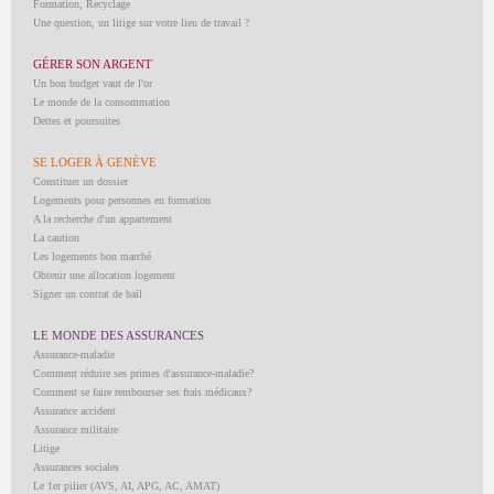
Formation, Recyclage
Une question, un litige sur votre lieu de travail ?
GÉRER SON ARGENT
Un bon budget vaut de l'or
Le monde de la consommation
Dettes et poursuites
SE LOGER À GENÈVE
Constituer un dossier
Logements pour personnes en formation
A la recherche d'un appartement
La caution
Les logements bon marché
Obtenir une allocation logement
Signer un contrat de bail
LE MONDE DES ASSURANCES
Assurance-maladie
Comment réduire ses primes d'assurance-maladie?
Comment se faire rembourser ses frais médicaux?
Assurance accident
Assurance militaire
Litige
Assurances sociales
Le 1er pilier (AVS, AI, APG, AC, AMAT)