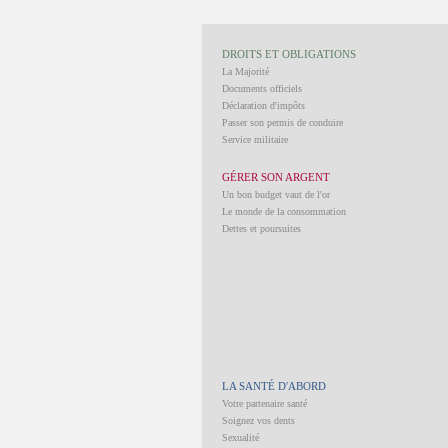
DROITS ET OBLIGATIONS
La Majorité
Documents officiels
Déclaration d'impôts
Passer son permis de conduire
Service militaire
GÉRER SON ARGENT
Un bon budget vaut de l'or
Le monde de la consommation
Dettes et poursuites
LA SANTÉ D'ABORD
Votre partenaire santé
Soignez vos dents
Sexualité