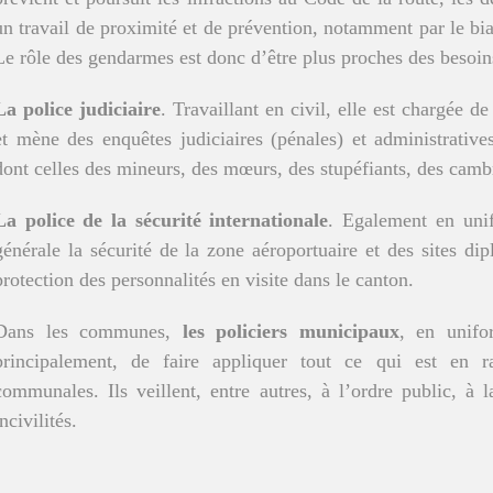
un travail de proximité et de prévention, notamment par le biais
Le rôle des gendarmes est donc d’être plus proches des besoin
La police judiciaire
. Travaillant en civil, elle est chargée d
et mène des enquêtes judiciaires (pénales) et administrative
dont celles des mineurs, des mœurs, des stupéfiants, des camb
La police de la sécurité internationale
. Egalement en uni
générale la sécurité de la zone aéroportuaire et des sites d
protection des personnalités en visite dans le canton.
Dans les communes,
les policiers municipaux
, en unifo
principalement, de faire appliquer tout ce qui est en r
communales. Ils veillent, entre autres, à l’ordre public, à la
incivilités.