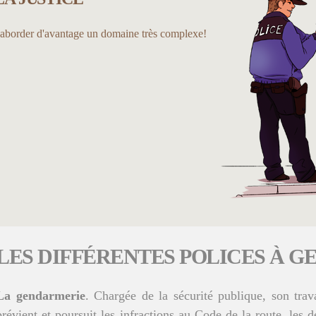
s aborder d'avantage un domaine très complexe!
LES DIFFÉRENTES POLICES À G
La gendarmerie
. Chargée de la sécurité publique, son trav
prévient et poursuit les infractions au Code de la route, les dé