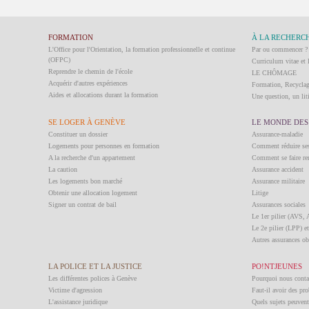
FORMATION
À LA RECHERCH
L'Office pour l'Orientation, la formation professionnelle et continue
Par ou commencer ?
(OFPC)
Curriculum vitae et 
Reprendre le chemin de l'école
LE CHÔMAGE
Acquérir d'autres expériences
Formation, Recycla
Aides et allocations durant la formation
Une question, un liti
SE LOGER À GENÈVE
LE MONDE DES
Constituer un dossier
Assurance-maladie
Logements pour personnes en formation
Comment réduire ses
A la recherche d'un appartement
Comment se faire re
La caution
Assurance accident
Les logements bon marché
Assurance militaire
Obtenir une allocation logement
Litige
Signer un contrat de bail
Assurances sociales
Le 1er pilier (AVS
Le 2e pilier (LPP) et
Autres assurances ob
LA POLICE ET LA JUSTICE
PO!NTJEUNES
Les différentes polices à Genève
Pourquoi nous conta
Victime d'agression
Faut-il avoir des 
L'assistance juridique
Quels sujets peuvent