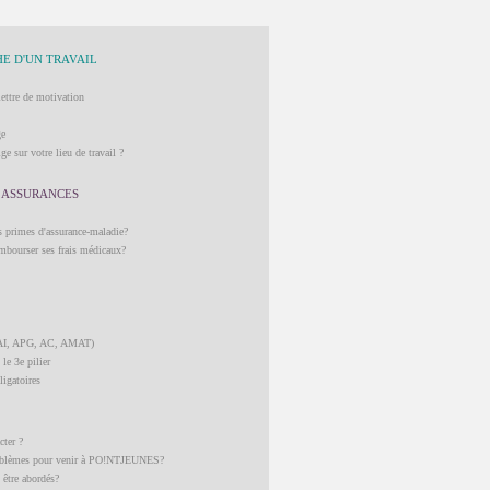
E D'UN TRAVAIL
lettre de motivation
ge
ge sur votre lieu de travail ?
 ASSURANCES
 primes d'assurance-maladie?
mbourser ses frais médicaux?
, AI, APG, AC, AMAT)
 le 3e pilier
ligatoires
cter ?
problèmes pour venir à PO!NTJEUNES?
 être abordés?