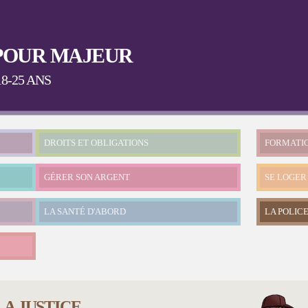
Aller au
contenu
principal
POUR MAJEUR
8-25 ANS
DROITS ET OBLIGATIONS
FORMATI
GÉRER SON ARGENT
SE LOGER
LA SANTÉ D'ABORD
LA POLICE
LA JUSTICE