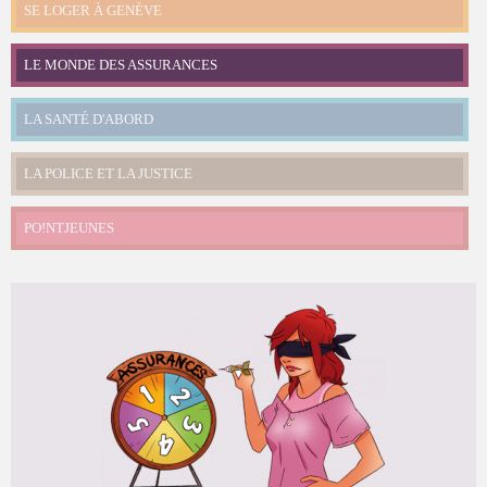
SE LOGER À GENÈVE
LE MONDE DES ASSURANCES
LA SANTÉ D'ABORD
LA POLICE ET LA JUSTICE
PO!NTJEUNES