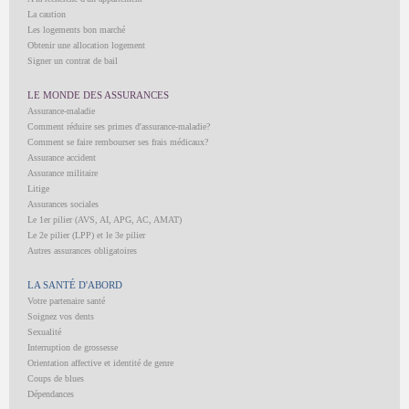
La caution
Les logements bon marché
Obtenir une allocation logement
Signer un contrat de bail
LE MONDE DES ASSURANCES
Assurance-maladie
Comment réduire ses primes d'assurance-maladie?
Comment se faire rembourser ses frais médicaux?
Assurance accident
Assurance militaire
Litige
Assurances sociales
Le 1er pilier (AVS, AI, APG, AC, AMAT)
Le 2e pilier (LPP) et le 3e pilier
Autres assurances obligatoires
LA SANTÉ D'ABORD
Votre partenaire santé
Soignez vos dents
Sexualité
Interruption de grossesse
Orientation affective et identité de genre
Coups de blues
Dépendances