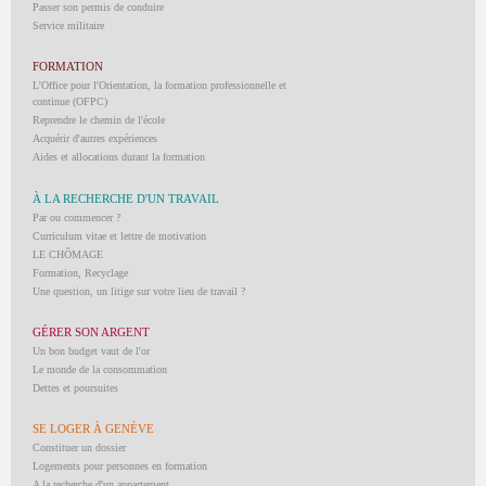
Passer son permis de conduire
Service militaire
FORMATION
L'Office pour l'Orientation, la formation professionnelle et
continue (OFPC)
Reprendre le chemin de l'école
Acquérir d'autres expériences
Aides et allocations durant la formation
À LA RECHERCHE D'UN TRAVAIL
Par ou commencer ?
Curriculum vitae et lettre de motivation
LE CHÔMAGE
Formation, Recyclage
Une question, un litige sur votre lieu de travail ?
GÉRER SON ARGENT
Un bon budget vaut de l'or
Le monde de la consommation
Dettes et poursuites
SE LOGER À GENÈVE
Constituer un dossier
Logements pour personnes en formation
A la recherche d'un appartement