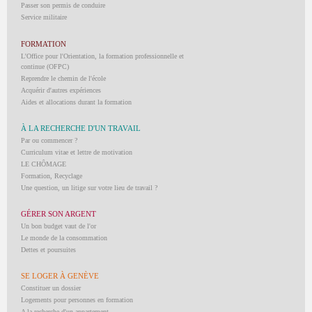
Passer son permis de conduire
Service militaire
FORMATION
L'Office pour l'Orientation, la formation professionnelle et
continue (OFPC)
Reprendre le chemin de l'école
Acquérir d'autres expériences
Aides et allocations durant la formation
À LA RECHERCHE D'UN TRAVAIL
Par ou commencer ?
Curriculum vitae et lettre de motivation
LE CHÔMAGE
Formation, Recyclage
Une question, un litige sur votre lieu de travail ?
GÉRER SON ARGENT
Un bon budget vaut de l'or
Le monde de la consommation
Dettes et poursuites
SE LOGER À GENÈVE
Constituer un dossier
Logements pour personnes en formation
A la recherche d'un appartement