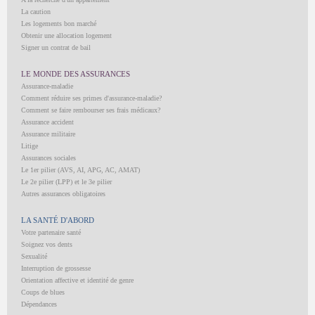
La caution
Les logements bon marché
Obtenir une allocation logement
Signer un contrat de bail
LE MONDE DES ASSURANCES
Assurance-maladie
Comment réduire ses primes d'assurance-maladie?
Comment se faire rembourser ses frais médicaux?
Assurance accident
Assurance militaire
Litige
Assurances sociales
Le 1er pilier (AVS, AI, APG, AC, AMAT)
Le 2e pilier (LPP) et le 3e pilier
Autres assurances obligatoires
LA SANTÉ D'ABORD
Votre partenaire santé
Soignez vos dents
Sexualité
Interruption de grossesse
Orientation affective et identité de genre
Coups de blues
Dépendances