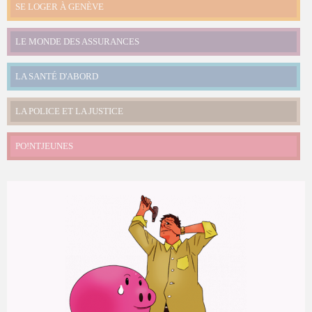
SE LOGER À GENÈVE
LE MONDE DES ASSURANCES
LA SANTÉ D'ABORD
LA POLICE ET LA JUSTICE
PO!NTJEUNES