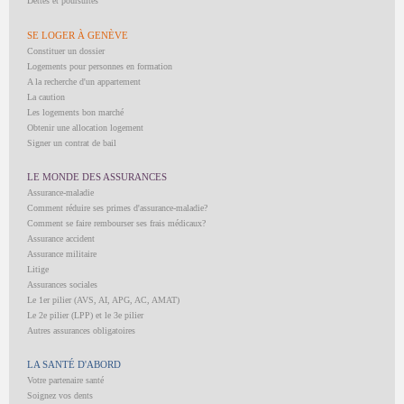
Dettes et poursuites
SE LOGER À GENÈVE
Constituer un dossier
Logements pour personnes en formation
A la recherche d'un appartement
La caution
Les logements bon marché
Obtenir une allocation logement
Signer un contrat de bail
LE MONDE DES ASSURANCES
Assurance-maladie
Comment réduire ses primes d'assurance-maladie?
Comment se faire rembourser ses frais médicaux?
Assurance accident
Assurance militaire
Litige
Assurances sociales
Le 1er pilier (AVS, AI, APG, AC, AMAT)
Le 2e pilier (LPP) et le 3e pilier
Autres assurances obligatoires
LA SANTÉ D'ABORD
Votre partenaire santé
Soignez vos dents