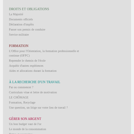
DROITS ET OBLIGATIONS
La Majorité
Documents officiels
Déclaration d'impôts
Passer son permis de conduire
Service militaire
FORMATION
L'Office pour l'Orientation, la formation professionnelle et
continue (OFPC)
Reprendre le chemin de l'école
Acquérir d'autres expériences
Aides et allocations durant la formation
À LA RECHERCHE D'UN TRAVAIL
Par ou commencer ?
Curriculum vitae et lettre de motivation
LE CHÔMAGE
Formation, Recyclage
Une question, un litige sur votre lieu de travail ?
GÉRER SON ARGENT
Un bon budget vaut de l'or
Le monde de la consommation