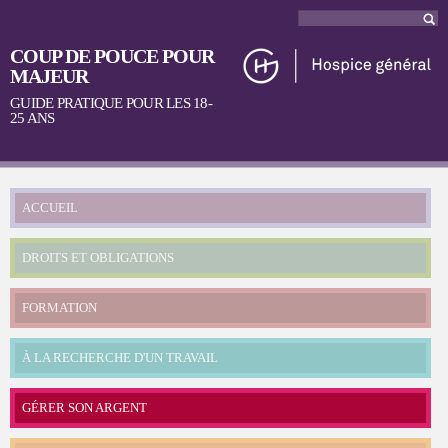
Aller au
Rec
Formulaire
contenu
principal
COUP DE POUCE POUR
de recherche
MAJEUR
GUIDE PRATIQUE POUR LES 18-
25 ANS
Menu principal
ACCUEIL
DROITS ET OBLIGATIONS
FORMATION
À LA RECHERCHE D'UN TRAVAIL
GÉRER SON ARGENT